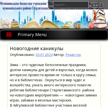
Skip
Search
to
for:
content
Primary Menu
Новогодние каникулы
Опубликовано:
03.01.2024
Автор:
Редактор
Зима – это чудесные белоснежные праздники,
долгие каникулы для детей и взрослых, когда можно
интересно провести время не только в кругу семьи,
но и в библиотеках. Окунуться в мир чудес и
волшебства, узнать много интересного помогли
ребятам библиотекари Стерлитамакского района
на новогодних мероприятиях — новогодних зимних
играх, забавах и веселых мастерских.
В Айгулевской библиотеке участники веселой