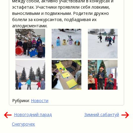
между собой, активно участвовали в конкурсах и
эстафетах. Участники проявляли себя ловкими,
выносливыми и подвижными. Родители дружно
болели за конкурсантов, подбадривая их
аплодисментами.
Рубрики:
Новости
Навигация
Новогодний парад
Зимний сабантуй
по
Снегурочек
записям