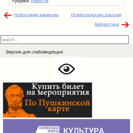
Рубрики:
Новости
Навигация
Новогодние каникулы
Подлесненская сельская
по
библиотека
записям
Search
for:
Версия для слабовидящих