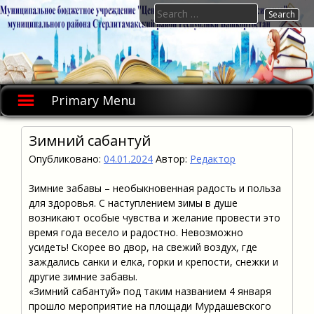
Skip
Search
to
for:
content
Primary Menu
Зимний сабантуй
Опубликовано:
04.01.2024
Автор:
Редактор
Зимние забавы – необыкновенная радость и польза
для здоровья. С наступлением зимы в душе
возникают особые чувства и желание провести это
время года весело и радостно. Невозможно
усидеть! Скорее во двор, на свежий воздух, где
заждались санки и елка, горки и крепости, снежки и
другие зимние забавы.
«Зимний сабантуй» под таким названием 4 января
прошло мероприятие на площади Мурдашевского