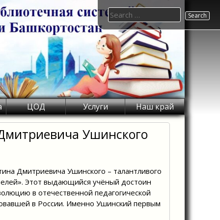
Search
for:
а
ЦОД
Услуги
Наш край
 Дмитриевича Ушинского
нтина Дмитриевича Ушинского – талантливого
ителей». Этот выдающийся учёный достоин
еволюцию в отечественной педагогической
вовавшей в России. Именно Ушинский первым