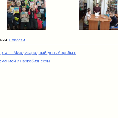
ики:
Новости
игация
арта — Международный день борьбы c
оманией и наркобизнесом
исям