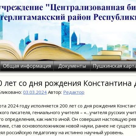
Общая информация
Документы
Пушкинская карт
0 лет со дня рождения Константина
ликовано:
03.03.2024
Автор:
Редактор
рта 2024 году исполняется 200 лет со дня рождения Конста
кого писателя, гениального учителя – «…учителя русских уч
го определения, как никто иной. Он совершил настоящую р
тике, став основоположником новой науки, ранее не сущест
ял российскую педагогику на истинно научный уровень.