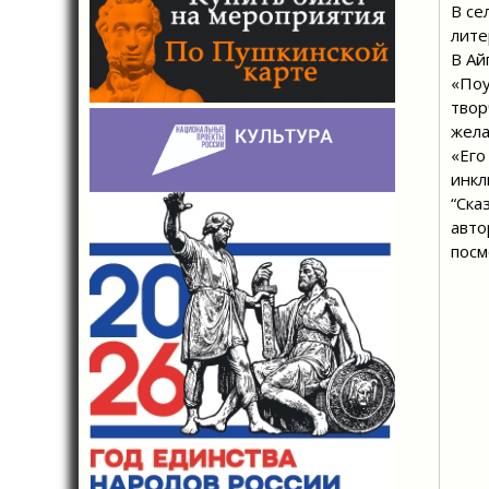
В се
лите
В Ай
«Поу
твор
жела
«Его
инкл
“Ска
авто
посм