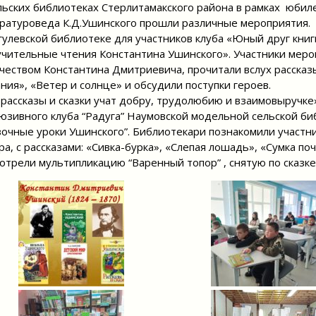
льских библиотеках Стерлитамакского района в рамках юбиле
ратуроведа К.Д.Ушинского прошли различные мероприятия.
гулевской библиотеке для участников клуба «Юный друг кни
чительные чтения Константина Ушинского». Участники меро
чеством Константина Дмитриевича, прочитали вслух рассказ
ния», «Ветер и солнце» и обсудили поступки героев.
 рассказы и сказки учат добру, трудолюбию и взаимовыручке
юзивного клуба “Радуга” Наумовской модельной сельской б
зочные уроки Ушинского”. Библиотекари познакомили участн
ра, с рассказами: «Сивка-бурка», «Слепая лошадь», «Сумка по
отрели мультипликацию “Варенный топор” , снятую по сказк