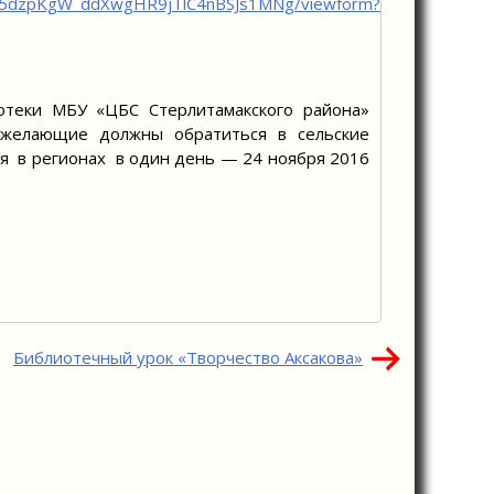
dv5dzpKgW_ddXwgHR9jTlC4nBSJs1MNg/viewform?
теки МБУ «ЦБС Стерлитамакского района»
 желающие должны обратиться в сельские
ся в регионах в один день — 24 ноября 2016
Библиотечный урок «Творчество Аксакова»