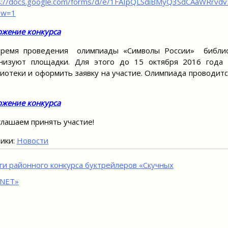
s://docs.google.com/forms/d/e/1FAIpQLSdiBMyQ3SdCAaWRrv
&w=1
жение конкурса
время проведения олимпиады «Символы России» библио
анизуют площадки. Для этого до 15 октября 2016 года
иотеки и оформить заявку на участие. Олимпиада проводит
.
жение конкурса
лашаем принять участие!
ики:
Новости
игация
ги районного конкурса буктрейлеров «Скучных
 NET»
исям