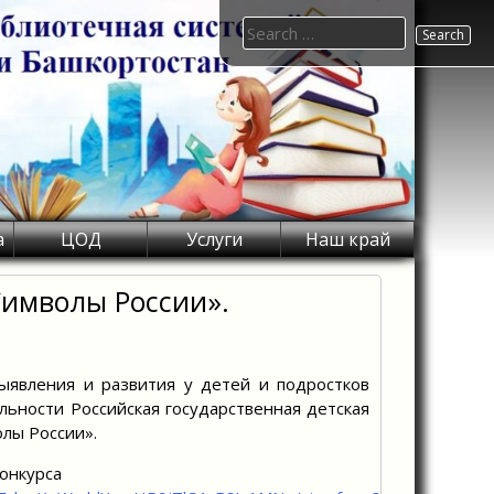
Search
for:
а
ЦОД
Услуги
Наш край
Символы России».
ыявления и развития у детей и подростков
льности Российская государственная детская
лы России».
конкурса