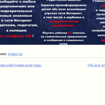
ики:
Новости
игация
нем работника культуры
QR-код дл
исям