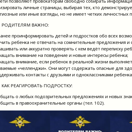
ети позволяют провокаторам свободно собирать информаци
изировать личные страницы, выбирая тех, кто демонстрируе
гиозные или иные взгляды, но не имеет четких личностных 
РОДИТЕЛЯМ ВАЖНО:
ранее проинформировать детей и подростков обо всех возмо
учить ребенка не отвечать на сомнительные предложения и 
рашивать или аккуратно проверять с кем ведёт переписку ре
ращать внимание на поведение и новые интересы ребенка;
ращать внимание, если ребенок в реальной жизни выполняет
ваемые «челленджи». Они могут содержать опасные для здо
ддерживать контакты с друзьями и одноклассниками ребенка,
КАК РЕАГИРОВАТЬ ПОДРОСТКУ:
общать о любых подозрительных предложениях и новых знак
общить в правоохранительные органы (тел. 102).