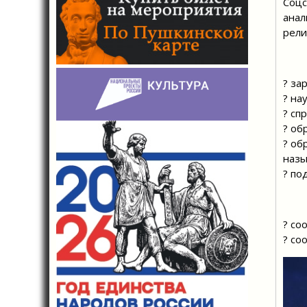
Соцс
анал
рели
? за
? на
? сп
? об
? об
назы
? по
? со
? со