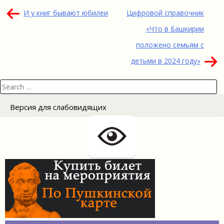
Навигация
И у книг бывают юбилеи
Цифровой справочник
по
«Что в Башкирии
записям
положено семьям с
детьми в 2024 году»
Search
for:
Версия для слабовидящих