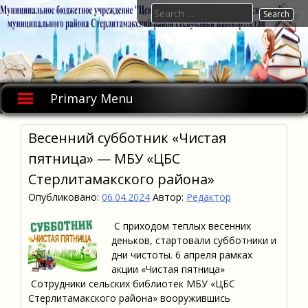
Skip
Search
to
for:
content
Primary Menu
Весенний субботник «Чистая
пятница» — МБУ «ЦБС
Стерлитамакского района»
Опубликовано:
06.04.2024
Автор:
Редактор
С приходом теплых весенних
деньков, стартовали субботники и
дни чистоты. 6 апреля рамках
акции «Чистая пятница»
Сотрудники сельских библиотек МБУ «ЦБС
Стерлитамакского района» вооружившись