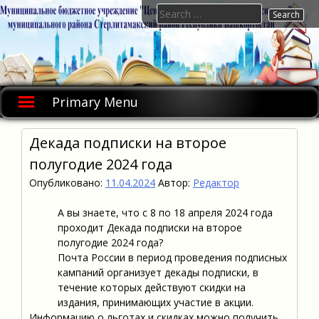
Skip
Search
to
for:
content
Primary Menu
Декада подписки на второе
полугодие 2024 года
Опубликовано:
11.04.2024
Автор:
Редактор
А вы знаете, что с 8 по 18 апреля 2024 года
проходит Декада подписки на второе
полугодие 2024 года?
Почта России в период проведения подписных
кампаний организует декады подписки, в
течение которых действуют скидки на
издания, принимающих участие в акции.
Информацию о льготах и скидках можно получить