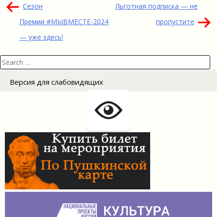
Навигация
Сезон
Льготная подписка — не
по
Премии #МЫВМЕСТЕ-2024
пропустите
записям
— уже здесь!
Search
for:
Версия для слабовидящих