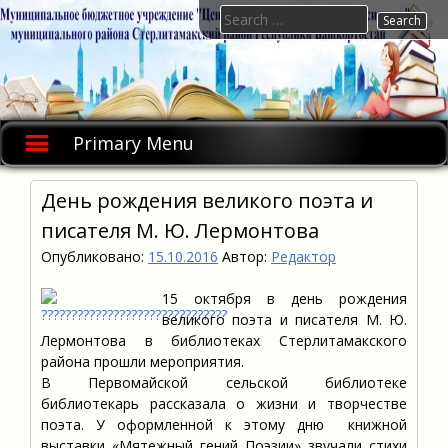
Skip
Search
to
for:
content
Primary Menu
День рождения великого поэта и
писателя М. Ю. Лермонтова
Опубликовано:
15.10.2016
Автор:
Редактор
15 октября в день рождения
великого поэта и писателя М. Ю.
Лермонтова в библиотеках Стерлитамакского
района прошли мероприятия.
В Первомайской сельской библиотеке
библиотекарь рассказала о жизни и творчестве
поэта. У оформленной к этому дню книжной
выставки «Мятежный гений Поэзии» звучали стихи