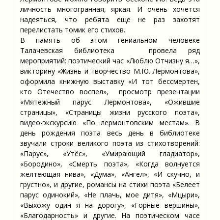
личность многогранная, яркая. И очень хочется
надеяться, что ребята еще не раз захотят
перелистать томик его стихов.
В память об этом гениальном человеке
Талачевская библиотека провела ряд
мероприятий: поэтический час «Люблю Отчизну я…»,
викторину «Жизнь и творчество М.Ю. Лермонтова»,
оформила книжную выставку «И тот бессмертен,
кто Отечество воспел», просмотр презентации
«Мятежный парус Лермонтова», «Ожившие
страницы», «Страницы жизни русского поэта»,
видео-экскурсию «По лермонтовским местам». В
день рождения поэта весь день в библиотеке
звучали строки великого поэта из стихотворений:
«Парус», «Утёс», «Умирающий гладиатор»,
«Бородино», «Смерть поэта», «Когда волнуется
желтеющая нива», «Дума», «Ангел», «И скучно, и
грустно», и другие, романсы на стихи поэта «Белеет
парус одинокий», «Не плачь, мое дитя», «Мцыри»,
«Выхожу один я на дорогу», «Горные вершины»,
«Благодарность» и другие. На поэтическом часе