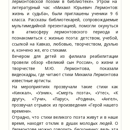
лермонтовской поэзии в библиотеке». Утром на
литературный час «Михаил Юрьевич Лермонтов:
жизнь и судьба», были приглашены ученики 9 б
класса. Рассказы библиотекарей, сопровождаемые
мультимедийной презентацией, помогли окунуться
в атмосферу лермонтовского периода и
познакомиться с жизнью поэта: детством, учебой,
ссылкой на Кавказ, любовью, творчеством, дуэлью
и, кончено же, его стихами.
Вечером для детей из филиала реабилитации
провели обзор «Великий сын России», о жизни и
творчестве М.Ю. Лермонтова, показали
видеокадры, где читают стихи Михаила Лермонтова
известные артисты.
На мероприятиях прозвучали такие стихи как
«Кинжал», «Узник», «Смерть поэта», «Утес», «К
другу», «Тучи», «Парус», «Родина», «Ангел»,
прозвучал отрывок из произведения «Герой нашего
времени».
Отрадно, что стихи великого поэта живут и в наше
время, находят отклик в душах молодых людей. О
Лермонтове можно говорить бесконечно: ведь эта