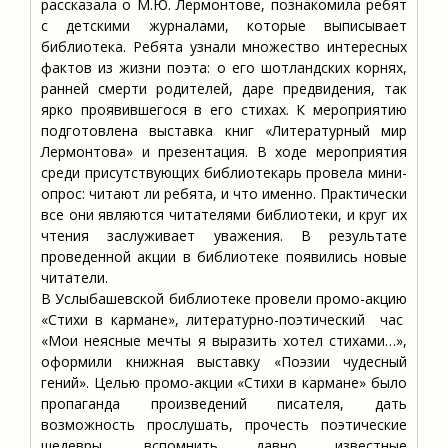
рассказала о М.Ю. Лермонтове, познакомила ребят
с детскими журналами, которые выписывает
библиотека. Ребята узнали множество интересных
фактов из жизни поэта: о его шотландских корнях,
ранней смерти родителей, даре предвидения, так
ярко проявившегося в его стихах. К мероприятию
подготовлена выставка книг «Литературный мир
Лермонтова» и презентация. В ходе мероприятия
среди присутствующих библиотекарь провела мини-
опрос: читают ли ребята, и что именно. Практически
все они являются читателями библиотеки, и круг их
чтения заслуживает уважения. В результате
проведенной акции в библиотеке появились новые
читатели.
В Услыбашевской библиотеке провели промо-акцию
«Стихи в кармане», литературно-поэтический час
«Мои неясные мечты я выразить хотел стихами…»,
оформили книжная выставку «Поэзии чудесный
гений». Целью промо-акции «Стихи в кармане» было
пропаганда произведений писателя, дать
возможность прослушать, прочесть поэтические
шедевры, вспомнить давно известные