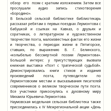
обзор его поэм с кратким изложением. Затем все
прослушали аудио запись стихотворения
«Бородино».
В Бельской сельской библиотеке библиотекарь
рассказал ребятам о первых поездках Лермонтова с
бабушкой и ссылках на Кавказ, о друзьях и
соратниках, о литературном и художественном
творчестве поэта, малоизвестных фактах его жизни
и творчества, о периодах жизни в Пятигорске,
ставших, по выражению В. Г. Белинского,
«колыбелью бессмертной поэзии Лермонтова».
Большой интерес у присутствующих вызвала
книжная выставка «Поэт с трагической судьбой».
Демонстрировались книги стихов и издания
произведений поэта, путеводители по
Лермонтовским местам и высказывания писателей
современников о великом творческом пути поэта.
Все участники прикоснулись к духовному миру
Михаила Юрьевича Лермонтова.
Наумовская модельная сельская библиотека также
присоединилась к IV Межрегиональной акции «День