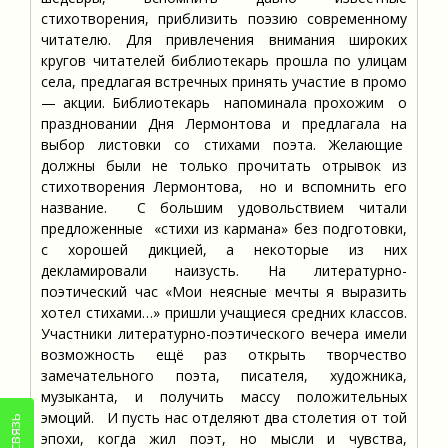
стихотворения, приблизить поэзию современному
читателю. Для привлечения внимания широких
кругов читателей библиотекарь прошла по улицам
села, предлагая встречных принять участие в промо
— акции. Библиотекарь напоминала прохожим о
праздновании Дня Лермонтова и предлагала на
выбор листовки со стихами поэта. Желающие
должны были не только прочитать отрывок из
стихотворения Лермонтова, но и вспомнить его
название. С большим удовольствием читали
предложенные «стихи из кармана» без подготовки,
с хорошей дикцией, а некоторые из них
декламировали наизусть. На литературно-
поэтический час «Мои неясные мечты я выразить
хотел стихами…» пришли учащиеся средних классов.
Участники литературно-поэтического вечера имели
возможность ещё раз открыть творчество
замечательного поэта, писателя, художника,
музыканта, и получить массу положительных
эмоций. И пусть нас отделяют два столетия от той
эпохи, когда жил поэт, но мысли и чувства,