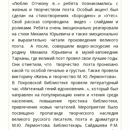
«Люблю Отчизну я…» ребята познакомились с
жизнью и творчеством поэта. Особый акцент был
сделан на стихотворениях «Бородино» и «Утёс».
Свой рассказ сопроводила видео – слайдами и
роликами. Ребята очень эмоционально реагировали
на стихи Михаила Юрьевича и также эмоционально
и выразительно читали произведения великого
поэта. А после, совершили видео-экскурсию на
родину Михаила Юрьевича в музей-заповедник
Тарханы, где великий поэт провел свои лучшие годы.
Они отметили, что творчество поэта пронизано
какой-то особой печалью и грустью. Также провела
викторину «Жизнь и творчество М. Ю. Лермонтова».
В Покровской библиотеке провели литературный
час «Мятежный гений вдохновения…», который был
направлен на популяризацию книги и чтения среди
населения, повышение престижа библиотеки,
привлечение новых читателей. Мероприятие было
посвящено пропаганде творческого наследия
великого русского писателя, поэта и драматурга
М.Ю. Лермонтова. Библиотекарь Сайдашева Р.М.