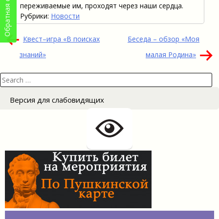
Обратная связь
переживаемые им, проходят через наши сердца.
Рубрики:
Новости
Навигация
Квест–игра «В поисках
Беседа – обзор «Моя
по
знаний»
малая Родина»
записям
Search
for:
Версия для слабовидящих