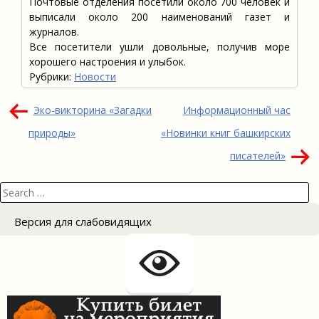
Почтовые отделения посетили около 700 человек и
выписали около 200 наименований газет и
журналов.
Все посетители ушли довольные, получив море
хорошего настроения и улыбок.
Рубрики:
Новости
Навигация
Эко-викторина «Загадки
Информационный час
по
природы»
«Новинки книг башкирских
записям
писателей»
Search
for:
Версия для слабовидящих