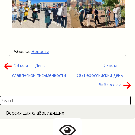
Рубрики:
Новости
Навигация
24 мая — День
27 мая —
по
славянской письменности
Общероссийский день
записям
библиотек
Search
for:
Версия для слабовидящих