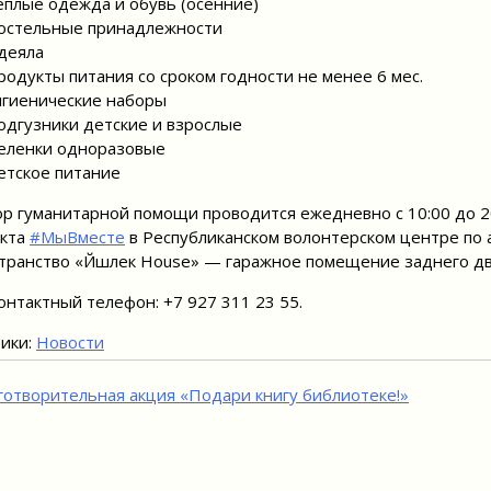
плые одежда и обувь (осенние)
остельные принадлежности
деяла
одукты питания со сроком годности не менее 6 мес.
гиенические наборы
дгузники детские и взрослые
еленки одноразовые
тское питание
ор гуманитарной помощи проводится ежедневно с 10:00 до 2
екта
#МыВместе
в Республиканском волонтерском центре по а
транство «Йәшлек House» — гаражное помещение заднего двор
нтактный телефон: +7 927 311 23 55.
ики:
Новости
игация
готворительная акция «Подари книгу библиотеке!»
исям