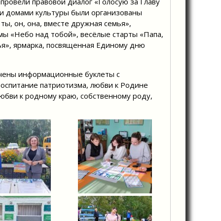
ровели правовой диалог «Голосую за Главу
ми домами культуры были организованы
ты, он, она, вместе дружная семья»,
ы «Небо над тобой», весёлые старты «Папа,
ья», ярмарка, посвященная Единому дню
чены информационные буклеты с
воспитание патриотизма, любви к Родине
любви к родному краю, собственному роду,