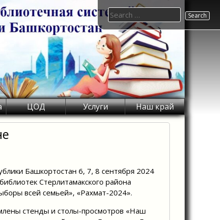
Search
for:
а
ЦОД
Услуги
Наш край
не
ублики Башкортостан 6, 7, 8 сентября 2024
 библиотек Стерлитамакского района
выборы всей семьей», «Рахмат-2024».
млены стенды и столы-просмотров «Наш