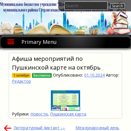
Skip
Search
to
for:
content
Primary Menu
Афиша мероприятий по
Пушкинской карте на октябрь
Опубликовано:
01.10.2024
Автор:
1 октября
Бесплатно
Редактор
Рубрики:
Новости
,
Пушкинская карта
Навигация
Литературный диктант —
Международный день