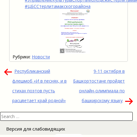
#ЦБССтерлитамакскогорайона
Рубрики:
Новости
Навигация
Республиканский
9-11 октября в
по
флешмоб «И в песнях, и в
Башкортостане пройдет
записям
стихах поэтов пусть
онлайн-олимпиада по
расцветает край родной»
башкирскому языку
Search
for:
Версия для слабовидящих