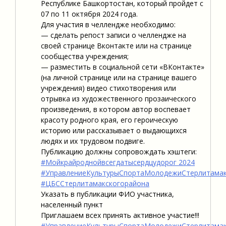
Республике Башкортостан, который пройдет с
07 по 11 октября 2024 года.
Для участия в челлендже необходимо:
— сделать репост записи о челлендже на
своей странице Вконтакте или на странице
сообщества учреждения;
— разместить в социальной сети «ВКонтакте»
(на личной странице или на странице вашего
учреждения) видео стихотворения или
отрывка из художественного прозаического
произведения, в котором автор воспевает
красоту родного края, его героическую
историю или рассказывает о выдающихся
людях и их трудовом подвиге.
Публикацию должны сопровождать хэштеги:
#Мойкрайроднойвсегдатысердцудорог 2024
#УправлениеКультурыСпортаМолодежиСтерлитамак
#ЦБССтерлитамакскогорайона
Указать в публикации ФИО участника,
населенный пункт
Приглашаем всех принять активное участие!!!
#УправлениеКультурыСпортаМолодежиСтерлитамак