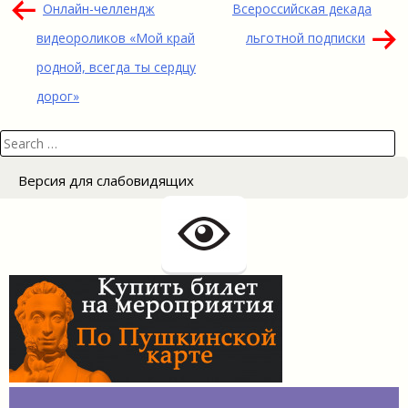
Навигация
Онлайн-челлендж
Всероссийская декада
по
видеороликов «Мой край
льготной подписки
записям
родной, всегда ты сердцу
дорог»
Search
for:
Версия для слабовидящих