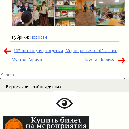
Рубрики:
Новости
Навигация
105 лет со дня рождения
Мероприятия к 105-летию
по
Мустая Карима
Мустая Карима
записям
Search
for:
Версия для слабовидящих