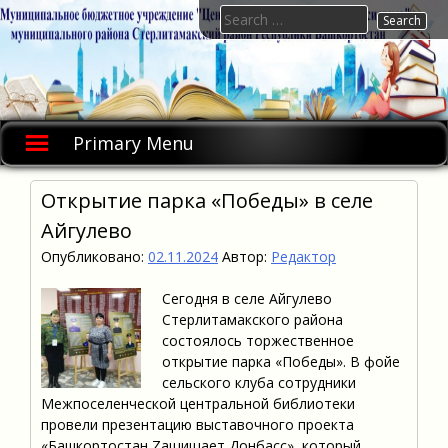
Skip
Search
to
for:
content
Primary Menu
Открытие парка «Победы» в селе
Айгулево
Опубликовано:
02.11.2024
Автор:
Редактор
Сегодня в селе Айгулево
Стерлитамакского района
состоялось торжественное
открытие парка «Победы». В фойе
сельского клуба сотрудники
Межпоселенческой центральной библиотеки
провели презентацию выставочного проекта
«Башкортостан Zащищает Донбасс», который