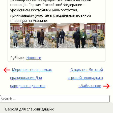
посвящён Героям Российской Федерации —
уроженцам Республики Башкортостан,
принимавшим участие в специальной военной
операции на Украине.
Рубрики:
Новости
Навигация
Мероприятия в рамках
Открытие Детской
по
празднования Дня
игровой площадки в
записям
народного единства
с.Забельское
Search
for:
Версия для слабовидящих