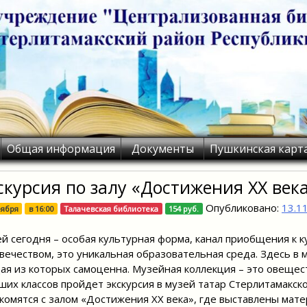
Общая информация
Документы
Пушкинская карт
скурсия по залу «Достижения ХХ век
Опубликовано:
13.1
оября
в
16:00
Талачевская библиотека
154 руб.
й сегодня – особая культурная форма, канал приобщения к 
вечеством, это уникальная образовательная среда. Здесь в
ая из которых самоценна. Музейная коллекция – это овещес
ших классов пройдет экскурсия в музей татар Стерлитамакск
комятся с залом «Достижения ХХ века», где выставлены мат