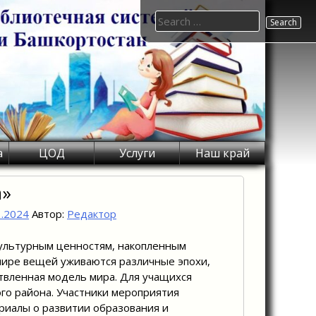
Search
for:
а
ЦОД
Услуги
Наш край
а»
1.2024
Автор:
Редактор
культурным ценностям, накопленным
 мире вещей уживаются различные эпохи,
твленная модель мира. Для учащихся
ого района. Участники мероприятия
ериалы о развитии образования и