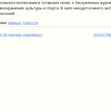
ольного воспитания в татарских селах, о Заслуженных журна
воохранения, культуры и спорта. В зале находятся много эк
тителей.
ики:
Афиша
,
Новости
игация
а «В поисках сокровищ»
XXXVII М
исям