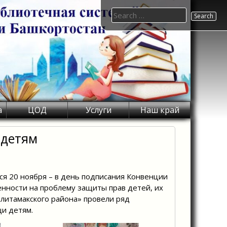
Search
for:
а
ЦОД
Услуги
Наш край
 детям
я 20 ноября – в день подписания Конвенции
енности на проблему защиты прав детей, их
литамакского района» провели ряд
и детям.