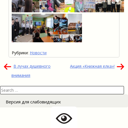
Рубрики:
Новости
Навигация
В лучах душевного
Акция «Книжная елка»!
по
внимания
записям
Search
for:
Версия для слабовидящих