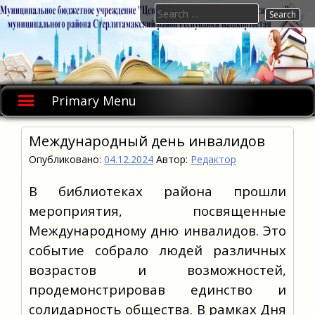
Skip
Search
to
for:
content
Primary Menu
Международный день инвалидов
Опубликовано:
04.12.2024
Автор:
Редактор
В библиотеках района прошли
мероприятия, посвященные
Международному дню инвалидов. Это
событие собрало людей различных
возрастов и возможностей,
продемонстрировав единство и
солидарность общества. В рамках Дня