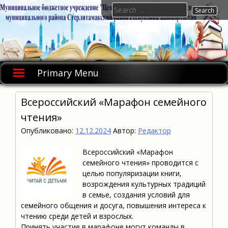
Skip
Search
to
for:
content
Primary Menu
Всероссийский «Марафон семейного
чтения»
Опубликовано:
12.12.2024
Автор:
Редактор
Всероссийский «Марафон
семейного чтения» проводится с
целью популяризации книги,
возрождения культурных традиций
в семье, создания условий для
семейного общения и досуга, повышения интереса к
чтению среди детей и взрослых.
Принять участие в марафоне могут команды в