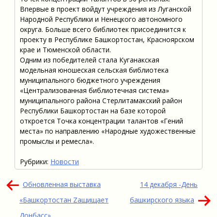
Впервые в проект войдут учреждения из Луганской
Народной Республики и Ненецкого автономного
округа. Больше всего библиотек присоединится к
проекту в Республике Башкортостан, Красноярском
крае и Тюменской области.
Одним из победителей стала Куганакская
модельная юношеская сельская библиотека
муниципального бюджетного учреждения
«Централизованная библиотечная система»
муниципального района Стерлитамакский район
Республики Башкортостан на базе которой
откроется Точка концентрации талантов «Гений
места» по направлению «Народные художественные
промыслы и ремесла».
Рубрики:
Новости
Навигация
Обновленная выставка
14 декабря -День
по
«Башкортостан Zащищает
башкирского языка
записям
Донбасс»