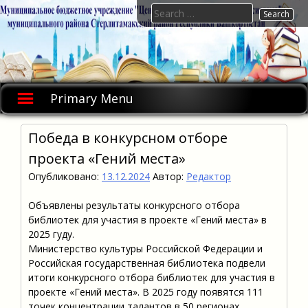
Skip
Search
to
for:
content
Primary Menu
Победа в конкурсном отборе
проекта «Гений места»
Опубликовано:
13.12.2024
Автор:
Редактор
Объявлены результаты конкурсного отбора
библиотек для участия в проекте «Гений места» в
2025 гуду.
Министерство культуры Российской Федерации и
Российская государственная библиотека подвели
итоги конкурсного отбора библиотек для участия в
проекте «Гений места». В 2025 году появятся 111
точек концентрации талантов в 50 регионах.