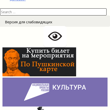
Search
for:
Версия для слабовидящих