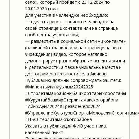
село», который пройдет с 23.12.2024 по
20.01.2025 года.
Для участия в челлендже необходимо:
— сделать репост записи о челлендже на
своей странице Вконтакте или на странице
сообщества учреждения;
— разместить в социальной сети «ВКонтакте»
(на личной странице или на странице вашего
учреждения) видео, которое наглядно
демонстрирует разнообразные аспекты жизни
и деятельности, а также уникальные места и
достопримечательности села Аючево.
Публикацию должны сопровождать хэштеги:
#Минеңтыуғанауылым20242025
#Стәрлетамаҡрайоныбашҡорттарыҡоролтайы
#КурултайбашкирСтерлитамакскогорайона
#АйыҡАуыл2024#ТрезвоеСело2024
#УправлениеКультурыСпортаМолодежиСтерлитамак
#ЦБССтерлитамакскогорайона
Указать в публикации ФИО участника,
населенный пункт
Приглашаем всех принять активное участие!!!