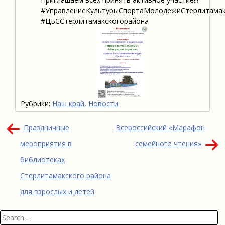
#УправлениеКультурыСпортаМолодежиСтерлитамак
#ЦБССтерлитамакскогорайона
Рубрики:
Наш край
,
Новости
Навигация
Праздничные
Всероссийский «Марафон
по
мероприятия в
семейного чтения»
записям
библиотеках
Стерлитамакского района
для взрослых и детей
Search