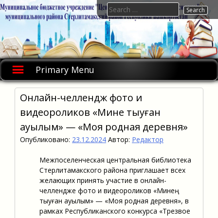
Skip
Search
to
for:
content
Primary Menu
Онлайн-челлендж фото и
видеороликов «Минең тыуған
ауылым» — «Моя родная деревня»
Опубликовано:
23.12.2024
Автор:
Редактор
Межпоселенческая центральная библиотека
Стерлитамакского района приглашает всех
желающих принять участие в онлайн-
челлендже фото и видеороликов «Минең
тыуған ауылым» — «Моя родная деревня», в
рамках Республиканского конкурса «Трезвое