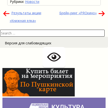
Рубрики:
Новости
Навигация
Результаты акции
Брейн-ринг «PROкино»
по
«Книжная елка»
записям
Search
for:
Версия для слабовидящих