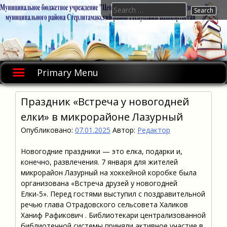
Skip
Search
to
for:
content
Primary Menu
Праздник «Встреча у новогодней
елки» в микрорайоне Лазурный
Опубликовано:
07.01.2025
Автор:
Редактор
Новогодние праздники — это елка, подарки и,
конечно, развлечения. 7 января для жителей
микрорайон Лазурный на хоккейной коробке была
организована «Встреча друзей у новогодней
Елки-5». Перед гостями выступил с поздравительной
речью глава Отрадовского сельсовета Халиков
Ханиф Рафикович . Библиотекари централизованной
библиотечной системы приняли активное участие в