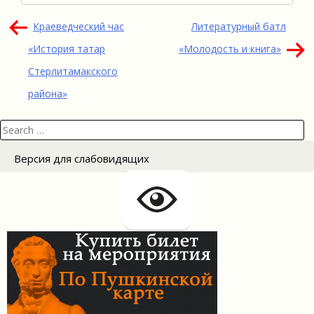
Навигация
Краеведческий час
Литературный батл
по
«История татар
«Молодость и книга»
записям
Стерлитамакского
района»
Search
for:
Версия для слабовидящих