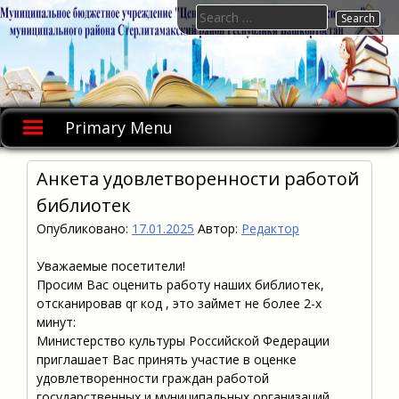
Skip
Search
to
for:
content
Primary Menu
Анкета удовлетворенности работой
библиотек
Опубликовано:
17.01.2025
Автор:
Редактор
Уважаемые посетители!
Просим Вас оценить работу наших библиотек,
отсканировав qr код , это займет не более 2-х
минут:
Министерство культуры Российской Федерации
приглашает Вас принять участие в оценке
удовлетворенности граждан работой
государственных и муниципальных организаций