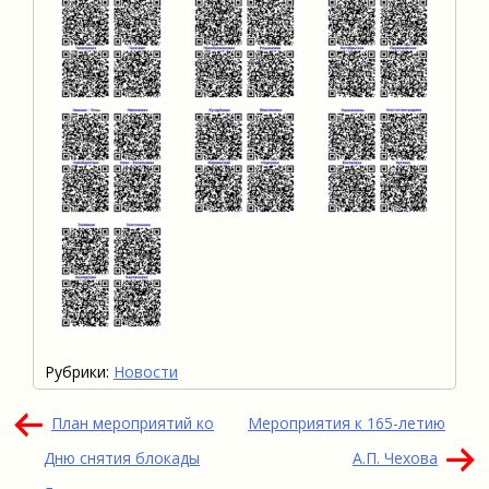
Рубрики:
Новости
Навигация
План мероприятий ко
Мероприятия к 165-летию
по
Дню снятия блокады
А.П. Чехова
записям