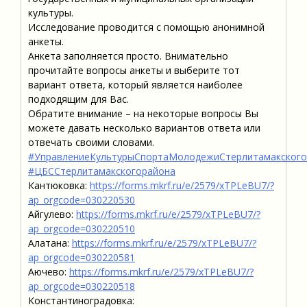
культуры.
Исследование проводится с помощью анонимной
анкеты.
Анкета заполняется просто. Внимательно
прочитайте вопросы анкеты и выберите тот
вариант ответа, который является наиболее
подходящим для Вас.
Обратите внимание – на некоторые вопросы Вы
можете давать несколько вариантов ответа или
отвечать своими словами.
#УправлениеКультурыСпортаМолодежиСтерлитамакского
#ЦБССтерлитамакскогорайона
Кантюковка:
https://forms.mkrf.ru/e/2579/xTPLeBU7/?
ap_orgcode=030220530
Айгулево:
https://forms.mkrf.ru/e/2579/xTPLeBU7/?
ap_orgcode=030220510
Алатана:
https://forms.mkrf.ru/e/2579/xTPLeBU7/?
ap_orgcode=030220581
Аючево:
https://forms.mkrf.ru/e/2579/xTPLeBU7/?
ap_orgcode=030220518
Константиноградовка: