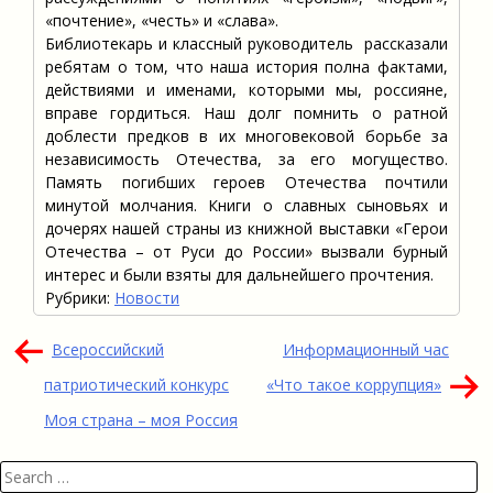
«почтение», «честь» и «слава».
Библиотекарь и классный руководитель рассказали
ребятам о том, что наша история полна фактами,
действиями и именами, которыми мы, россияне,
вправе гордиться. Наш долг помнить о ратной
доблести предков в их многовековой борьбе за
независимость Отечества, за его могущество.
Память погибших героев Отечества почтили
минутой молчания. Книги о славных сыновьях и
дочерях нашей страны из книжной выставки «Герои
Отечества – от Руси до России» вызвали бурный
интерес и были взяты для дальнейшего прочтения.
Рубрики:
Новости
Навигация
Всероссийский
Информационный час
по
патриотический конкурс
«Что такое коррупция»
записям
Моя страна – моя Россия
Search