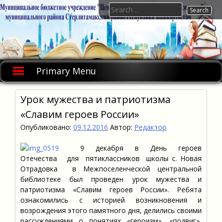
Skip
Search
to
for:
content
Primary Menu
Урок мужества и патриотизма
«Славим героев России»
Опубликовано:
09.12.2016
Автор:
Редактор
9 декабря в День героев
Отечества для пятиклассников школы с. Новая
Отрадовка в Межпоселенческой центральной
библиотеке был проведен урок мужества и
патриотизма «Славим героев России». Ребята
ознакомились с историей возникновения и
возрождения этого памятного дня, делились своими
рассуждениями о понятиях «героизм», «подвиг»,