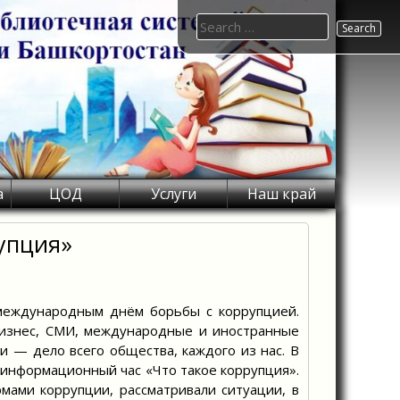
Search
for:
а
ЦОД
Услуги
Наш край
упция»
 международным днём борьбы с коррупцией.
бизнес, СМИ, международные и иностранные
и — дело всего общества, каждого из нас. В
 информационный час «Что такое коррупция».
мами коррупции, рассматривали ситуации, в