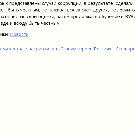
рых представлены случаи коррупции, в результате сделали 
ен быть честным, не наживаться за счёт других, не ловчить
чать честно свои оценки, затем продолжать обучение в ВУЗе
зде и всюду быть честным!
ики:
Новости
игация
к мужества и патриотизма «Славим героев России»
Стол-про
исям