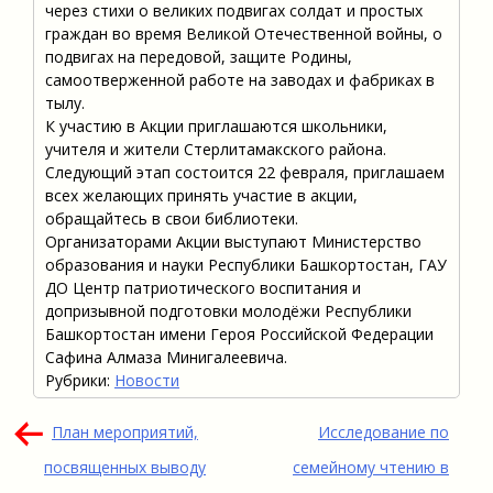
через стихи о великих подвигах солдат и простых
граждан во время Великой Отечественной войны, о
подвигах на передовой, защите Родины,
самоотверженной работе на заводах и фабриках в
тылу.
К участию в Акции приглашаются школьники,
учителя и жители Стерлитамакского района.
Следующий этап состоится 22 февраля, приглашаем
всех желающих принять участие в акции,
обращайтесь в свои библиотеки.
Организаторами Акции выступают Министерство
образования и науки Республики Башкортостан, ГАУ
ДО Центр патриотического воспитания и
допризывной подготовки молодёжи Республики
Башкортостан имени Героя Российской Федерации
Сафина Алмаза Минигалеевича.
Рубрики:
Новости
Навигация
План мероприятий,
Исследование по
по
посвященных выводу
семейному чтению в
записям