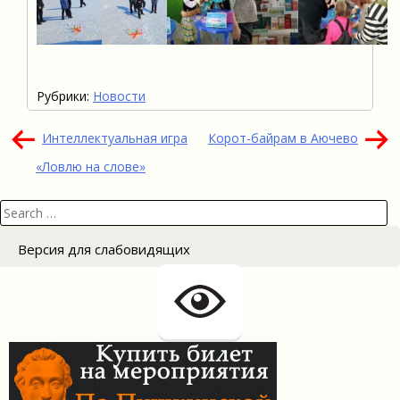
Рубрики:
Новости
Навигация
Интеллектуальная игра
Корот-байрам в Аючево
по
«Ловлю на слове»
записям
Search
for:
Версия для слабовидящих