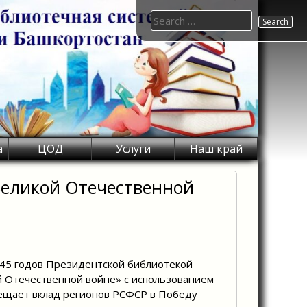
Search
for:
а
ЦОД
Услуги
Наш край
 Великой Отечественной
945 годов Президентской библиотекой
й Отечественной войне» с использованием
вещает вклад регионов РСФСР в Победу