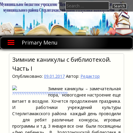
Skip
Search
to
for:
content
Primary Menu
Зимние каникулы с библиотекой.
Часть I
Опубликовано:
09.01.2017
Автор:
Редактор
Зимние каникулы – замечательная
пора, новогоднее настроение еще
витает в воздухе. Хочется продолжения праздника.
И работники учреждений культуры
Стерлитамакского района каждый день проводили
для ребят различные конкурсы, игровые
программы и т.д. 3 января все они были посвящены
«Дню ребенка». В Золотоношской библиотеке в