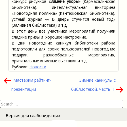
конкурс рисунков
«Зимние узоры
» (Кармасалинская
библиотека), интеллектуальная викторина
«Новогодняя полянка» (Кантюковская библиотека),
устный журнал «« В дверь стучится новый год»
(Заливная библиотека) и т.д.
В этот день все участники мероприятий получили
сладкие призы и хорошее настроение.
В Дни новогодних каникул библиотеки района
подготовили для своих пользователей новогодние
подарки, разнообразные мероприятия,
оригинальные книжные выставки и т.д.
Рубрики:
Новости
Навигация
Мастерим рейтинг-
Зимние каникулы с
по
презентации
библиотекой. Часть II
записям
Search
for:
Версия для слабовидящих