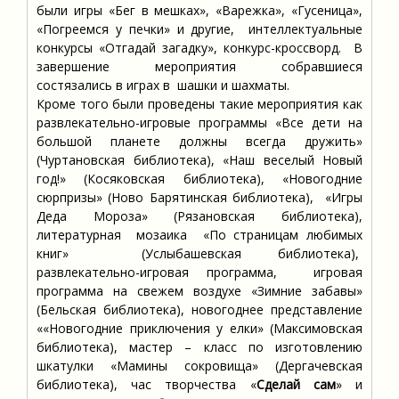
были игры «Бег в мешках», «Варежка», «Гусеница»,
«Погреемся у печки» и другие, интеллектуальные
конкурсы «Отгадай загадку», конкурс-кроссворд. В
завершение мероприятия собравшиеся
состязались в играх в шашки и шахматы.
Кроме того были проведены такие мероприятия как
развлекательно-игровые программы «Все дети на
большой планете должны всегда дружить»
(Чуртановская библиотека), «Наш веселый Новый
год!» (Косяковская библиотека), «Новогодние
сюрпризы» (Ново Барятинская библиотека), «Игры
Деда Мороза» (Рязановская библиотека),
литературная мозаика «По страницам любимых
книг» (Услыбашевская библиотека),
развлекательно-игровая программа, игровая
программа на свежем воздухе «Зимние забавы»
(Бельская библиотека), новогоднее представление
««Новогодние приключения у елки» (Максимовская
библиотека), мастер – класс по изготовлению
шкатулки «Мамины сокровища» (Дергачевская
библиотека), час творчества «
Сделай сам
» и