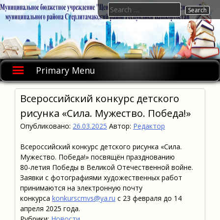
Skip
Search
to
for:
content
Primary Menu
Всероссийский конкурс детского
рисунка «Сила. Мужество. Победа!»
Опубликовано:
26.03.2025
Автор:
Редактор
Всероссийский конкурс детского рисунка «Сила.
Мужество. Победа!» посвящён празднованию
80-летия Победы в Великой Отечественной войне.
Заявки с фотографиями художественных работ
принимаются на электронную почту
конкурса
konkurscmvs@ya.ru
с 23 февраля до 14
апреля 2025 года.
Рубрики:
Новости