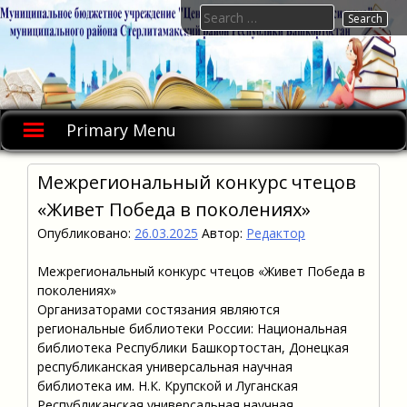
Skip
Search
to
for:
content
Primary Menu
Межрегиональный конкурс чтецов
«Живет Победа в поколениях»
Опубликовано:
26.03.2025
Автор:
Редактор
Межрегиональный конкурс чтецов «Живет Победа в
поколениях»
Организаторами состязания являются
региональные библиотеки России: Национальная
библиотека Республики Башкортостан, Донецкая
республиканская универсальная научная
библиотека им. Н.К. Крупской и Луганская
Республиканская универсальная научная