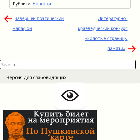
Рубрики:
Новости
Навигация
Завершен поэтический
Литературно-
по
марафон
краеведческий конкурс
записям
«Золотые страницы
памяти»
Search
for:
Версия для слабовидящих