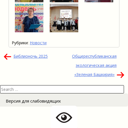
Рубрики:
Новости
Навигация
Библионочь 2025
Общереспубликанская
по
экологическая акция
записям
«Зеленая Башкирия»
Search
for:
Версия для слабовидящих