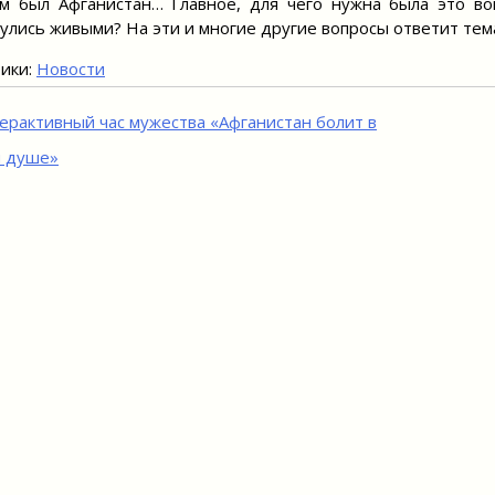
м был Афганистан… Главное, для чего нужна была это во
улись живыми? На эти и многие другие вопросы ответит тема
ики:
Новости
игация
ерактивный час мужества «Афганистан болит в
 душе»
исям