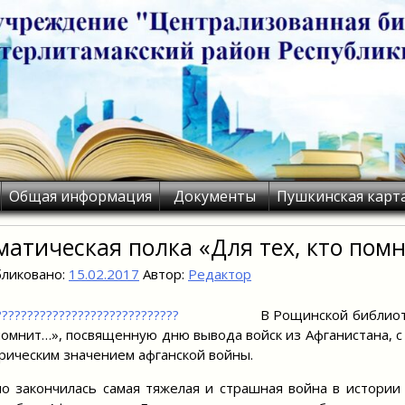
Общая информация
Документы
Пушкинская карт
матическая полка «Для тех, кто пом
ликовано:
15.02.2017
Автор:
Редактор
В Рощинской библиот
помнит…», посвященную дню вывода войск из Афганистана, с
рическим значением афганской войны.
о закончилась самая тяжелая и страшная война в истории 