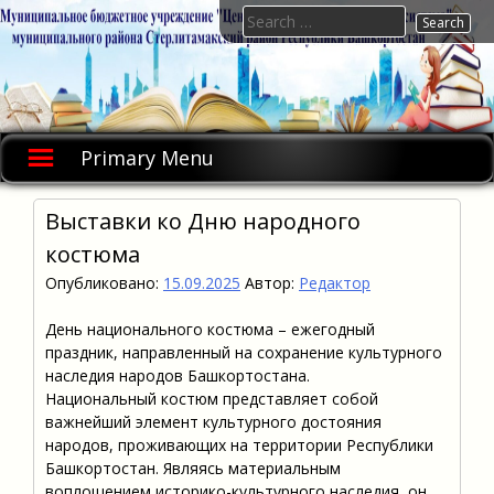
Skip
Search
to
for:
content
Primary Menu
Выставки ко Дню народного
костюма
Опубликовано:
15.09.2025
Автор:
Редактор
День национального костюма – ежегодный
праздник, направленный на сохранение культурного
наследия народов Башкортостана.
Национальный костюм представляет собой
важнейший элемент культурного достояния
народов, проживающих на территории Республики
Башкортостан. Являясь материальным
воплощением историко-культурного наследия, он