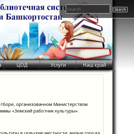
Search
for:
а
ЦОД
Услуги
Наш край
отборе, организованном Министерством
аммы «Земский работник культуры».
ультуры в сельские местности, малые города