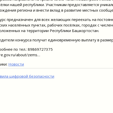
сёлки нашей республики. Участникам предоставляется уника
ождения региона и внести вклад в развитие местных сообще
урс предназначен для всех желающих переехать на постоян
ских населённых пунктах, рабочих посёлках, городах с числе
оложенных на территории Республики Башкортостан.
дители конкурса получат единовременную выплату в размер
обнее по тел.: 89869727375
ure.gov.ru/about/zems…
ики:
Новости
игация
вила цифровой безопасности
исям