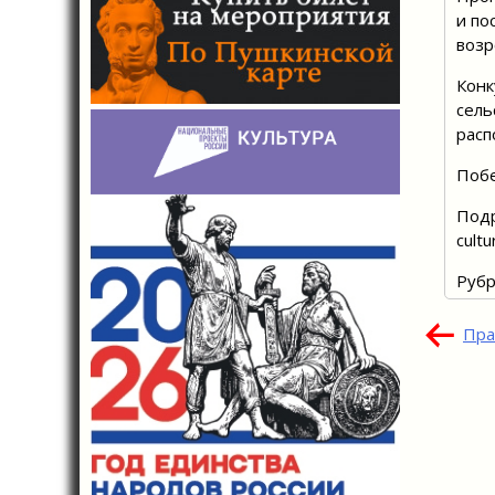
и по
возр
Конк
сель
расп
Побе
Подр
cult
Рубр
Нав
Пра
по
зап