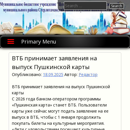
Skip
Search
to
for:
content
Primary Menu
ВТБ принимает заявления на
выпуск Пушкинской карты
Опубликовано:
18.09.2025
Автор:
Редактор
ВТБ принимает заявления на выпуск Пушкинской
карты
С 2026 года банком-оператором программы
«Пушкинская карта» станет ВТБ. Пользователи
карты уже сейчас могут подать заявление на ее
выпуск в ВТБ, чтобы с 1 января продолжить
покупать билеты на культурные мероприятия.
«Дети с удовольствием посещают культурные