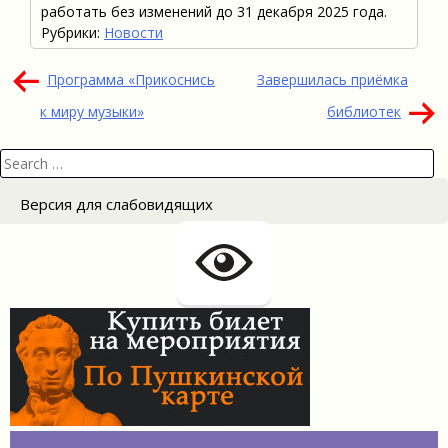
работать без изменений до 31 декабря 2025 года.
Рубрики:
Новости
Навигация
Программа «Прикоснись
Завершилась приёмка
по
к миру музыки»
библиотек
записям
Search
for:
Версия для слабовидящих