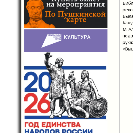
Библ
реко
Была
Кажд
М. А
подв
рука
«Выш