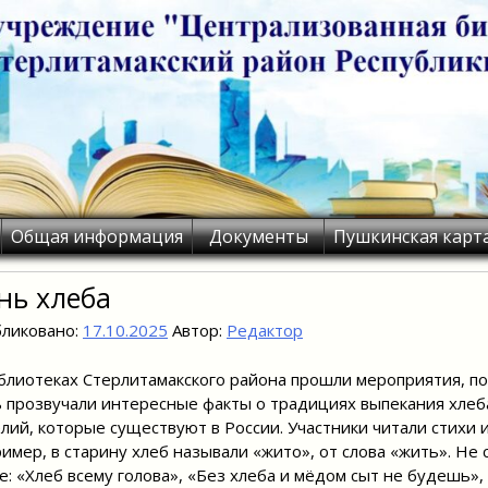
Общая информация
Документы
Пушкинская карт
нь хлеба
ликовано:
17.10.2025
Автор:
Редактор
блиотеках Стерлитамакского района прошли мероприятия, п
 прозвучали интересные факты о традициях выпекания хлеба
лий, которые существуют в России. Участники читали стихи 
имер, в старину хлеб называли «жито», от слова «жить». Не с
е: «Хлеб всему голова», «Без хлеба и мёдом сыт не будешь», 