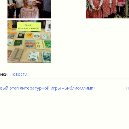
ики:
Новости
игация
вый этап литературной игры «БиблиоОлимп»
П
исям