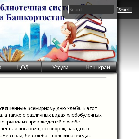
Search
for:
а
ЦОД
Услуги
Наш край
освященные Всемирному дню хлеба. В этот
, а также о различных видах хлебобулочных
и отрывки из произведений о хлебе.
честь и пословиц, поговорок, загадок о
«Без соли, без хлеба – половина обеда».