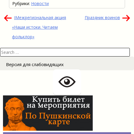
Рубрики:
Новости
Навигация
IМежрегиональная акция
Праздник воинов
по
«Наши истоки. Читаем
записям
фольклор»
Search
for:
Версия для слабовидящих