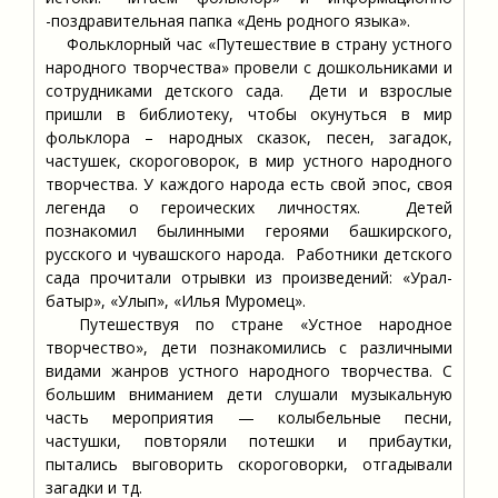
-поздравительная папка «День родного языка».
Фольклорный час «Путешествие в страну устного
народного творчества» провели с дошкольниками и
сотрудниками детского сада. Дети и взрослые
пришли в библиотеку, чтобы окунуться в мир
фольклора – народных сказок, песен, загадок,
частушек, скороговорок, в мир устного народного
творчества. У каждого народа есть свой эпос, своя
легенда о героических личностях. Детей
познакомил былинными героями башкирского,
русского и чувашского народа. Работники детского
сада прочитали отрывки из произведений: «Урал-
батыр», «Улып», «Илья Муромец».
Путешествуя по стране «Устное народное
творчество», дети познакомились с различными
видами жанров устного народного творчества. С
большим вниманием дети слушали музыкальную
часть мероприятия — колыбельные песни,
частушки, повторяли потешки и прибаутки,
пытались выговорить скороговорки, отгадывали
загадки и тд.