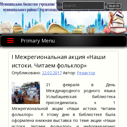
Skip
Search
to
for:
content
Primary Menu
I Межрегиональная акция «Наши
истоки. Читаем фольклор»
Опубликовано:
22.02.2017
Автор:
Редактор
21 февраля в День
Международного родного языка
Услыбашевская библиотека
присоединилась к 1
Межрегиональной акции «Наши истоки. Читаем
фольклор». К этому дню в библиотеке была
оформлена книжная выставка по теме акции «Наши
истоки. Читаем фольклор» и информационно