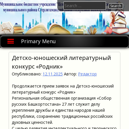
Skip
Search
to
for:
content
Primary Menu
Детско-юношеский литературный
конкурс «Родник»
Опубликовано:
12.11.2025
Автор:
Редактор
Продолжается прием заявок на Детско-юношеский
литературный конкурс «Родник»
Региональная общественная организация «Собор
русских Башкортостана» 27 лет служит делу
укрепления дружбы и единства народов нашей
республики, сохранению традиционных российских
духовных ценностей.
С целью развития интеллектуального и творческого