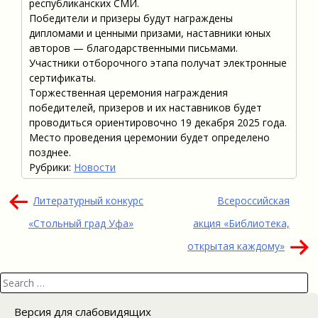
республиканских СМИ.
Победители и призеры будут награждены
дипломами и ценными призами, наставники юных
авторов — благодарственными письмами.
Участники отборочного этапа получат электронные
сертификаты.
Торжественная церемония награждения
победителей, призеров и их наставников будет
проводиться ориентировочно 19 декабря 2025 года.
Место проведения церемонии будет определено
позднее.
Рубрики:
Новости
Навигация
Литературный конкурс
Всероссийская
по
«Стольный град Уфа»
акция «Библиотека,
записям
открытая каждому»
Search
for:
Версия для слабовидящих