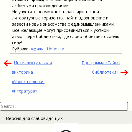
любимыми произведениями.
Не упустите возможность расширить свои
литературные горизонты, найти вдохновение и
завести новые знакомства с единомышленниками.
Все желающие могут присоединиться к уютной
атмосфере библиотеки, где слово обретает особую
силу!
Рубрики:
Афиша
,
Новости
Навигация
Интеллектуальная
Программа «Тайны
по
викторина
библиотеки»
записям
«Увлекательная
литература»
Search
for:
Версия для слабовидящих