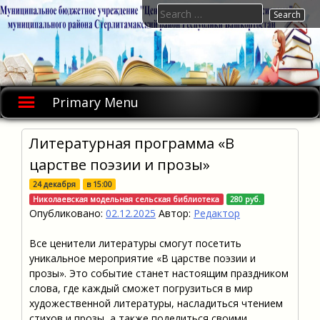
Skip
Search
to
for:
content
Primary Menu
Литературная программа «В
царстве поэзии и прозы»
24 декабря
в
15:00
Николаевская модельная сельская библиотека
280 руб.
Опубликовано:
02.12.2025
Автор:
Редактор
Все ценители литературы смогут посетить
уникальное мероприятие «В царстве поэзии и
прозы». Это событие станет настоящим праздником
слова, где каждый сможет погрузиться в мир
художественной литературы, насладиться чтением
стихов и прозы, а также поделиться своими