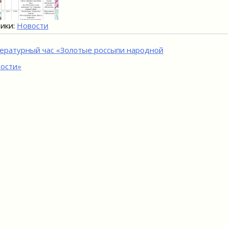
ики:
Новости
игация
ературный час «Золотые россыпи народной
ости»
исям