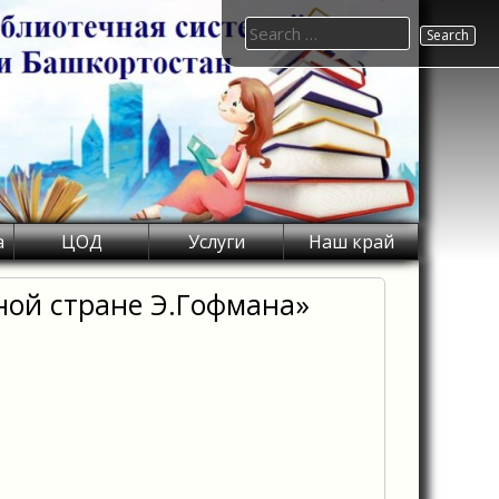
Search
for:
а
ЦОД
Услуги
Наш край
ной стране Э.Гофмана»