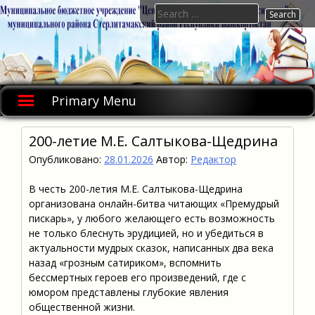
Skip
Search
to
for:
content
Primary Menu
200-летие М.Е. Салтыкова-Щедрина
Опубликовано:
28.01.2026
Автор:
Редактор
В честь 200-летия М.Е. Салтыкова-Щедрина
организована онлайн-битва читающих «Премудрый
пискарь», у любого желающего есть возможность
не только блеснуть эрудицией, но и убедиться в
актуальности мудрых сказок, написанных два века
назад «грозным сатириком», вспомнить
бессмертных героев его произведений, где с
юмором представлены глубокие явления
общественной жизни.