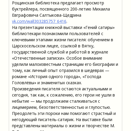
Рощинская библиотека предлагает просмотр
буктрейлера, посвященного 200-летию Михаила
Евграфовича Салтыкова-Щедрина
vk.com/wall303285757_6416
.
На презентации книжной выставки «Гений сатиры»
библиотекари познакомили пользователей с
ключевыми этапами жизни писателя: обучением в
Царскосельском лицее, ссылкой в Вятку,
государственной службой и работой в журнале
«Отечественные записки». Особое внимание
уделили малоизвестным страницам его биографии и
тому, как личный опыт отразился в шедеврах —
романе «История одного города», «Господа
Головлёвы» и знаменитых сказках.
Произведения писателя остаются актуальными и
сегодня, так как, к сожалению, его герои не ушли в
небытие — мы продолжаем сталкиваться с
лицемерием, безответственностью и глупостью.
Преодолеть эти пороки нам помогают страстный и
негодующий писатель-сатирик. На выставке были
представлены материалы о жизни и творчестве М.