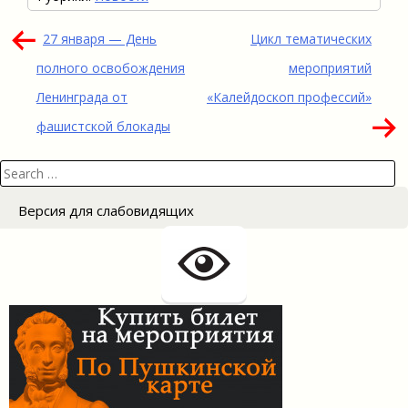
Навигация
27 января — День
Цикл тематических
по
полного освобождения
мероприятий
записям
Ленинграда от
«Калейдоскоп профессий»
фашистской блокады
Search
for:
Версия для слабовидящих