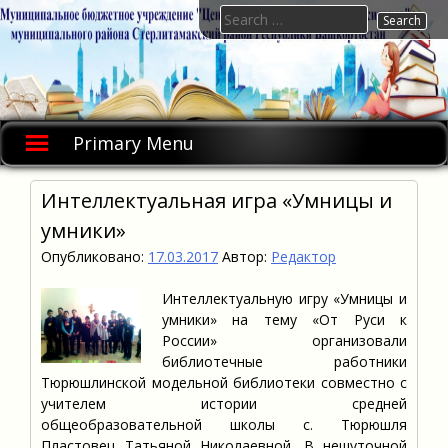
Skip
Search
to
for:
content
Primary Menu
Интеллектуальная игра «Умницы и
умники»
Опубликовано:
17.03.2017
Автор:
Редактор
Интеллектуальную игру «Умницы и
умники» на тему «От Руси к
России» организовали
библиотечные работники
Тюрюшлинской модельной библиотеки совместно с
учителем истории средней
общеобразовательной школы c. Тюрюшля
Пластовец Татьяной Николаевной. В нешуточной