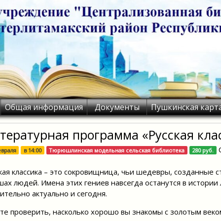
Общая информация
Документы
Пушкинская карт
тературная программа «Русская кла
евраля
в
14:00
Тюрюшлинская модельная сельская библиотека
280 руб.
кая классика – это сокровищница, чьи шедевры, созданные 
шах людей. Имена этих гениев навсегда останутся в истории 
ительно актуально и сегодня.
те проверить, насколько хорошо вы знакомы с золотым веко