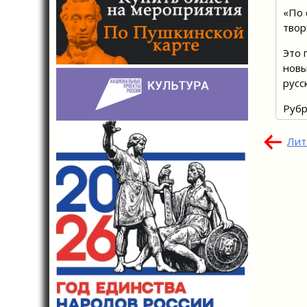
«По 
твор
Это 
новы
русс
Рубр
Нав
Лит
по
зап