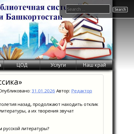
Search
for:
а
ЦОД
Услуги
Наш край
ссика»
Опубликовано:
31.01.2026
Автор:
Редактор
столетия назад, продолжают находить отклик
литературы, а их творения звучат
м русской литературы?