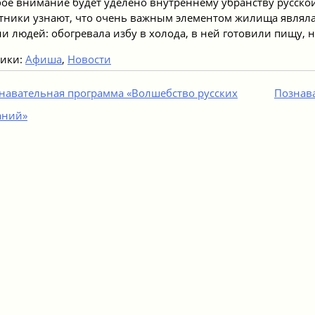
ое внимание будет уделено внутреннему убранству русско
тники узнают, что очень важным элементом жилища являлас
и людей: обогревала избу в холода, в ней готовили пищу, 
рики:
Афиша
,
Новости
игация
навательная программа «Волшебство русских
Познава
аний»
исям