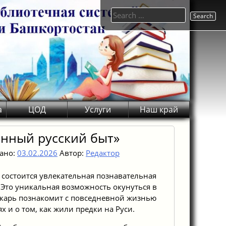
Search
for:
а
ЦОД
Услуги
Наш край
нный русский быт»
ано:
03.02.2026
Автор:
Редактор
 состоится увлекательная познавательная
 Это уникальная возможность окунуться в
екарь познакомит с повседневной жизнью
х и о том, как жили предки на Руси.