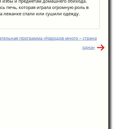
й избы и предметам домашнего обихода.
ь печь, которая играла огромную роль в
на лежанке спали или сушили одежду.
тельная программа «Народов много – страна
одна»