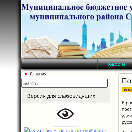
Skip
to
content
Новости
Главная
По
Search
for:
19 м
Версия для слабовидящих
В ра
прог
удив
русс