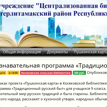
Общая информация
Документы
Пушкинская карт
знавательная программа «Традицио
Опубликов
арта
в
14:00
Косяковская сельская библиотека
280 руб.
мках проекта «Пушкинская карта» в Косяковской библиотеке
рамма «Традиционный русский быт» для учащихся 9 класса.
ительный мир русских традиций и быта старины. Библиот
кого народа, расскажет о кухонной утвари, народных обычая