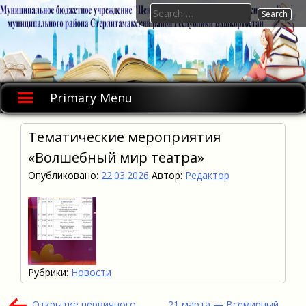
Skip
Search
to
for:
content
Primary Menu
Тематические мероприятия
«Волшебный мир театра»
Опубликовано:
22.03.2026
Автор:
Редактор
Рубрики:
Новости
Навигация
Открытие первичного
21 марта — Всемирный