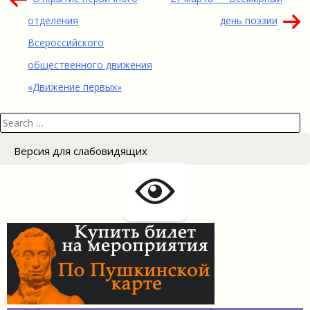
по
отделения
день поэзии
записям
Всероссийского
общественного движения
«Движение первых»
Search
for:
Версия для слабовидящих