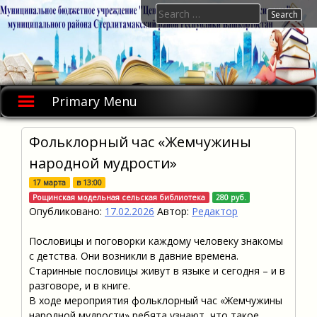
Skip
Search
to
for:
content
Primary Menu
Фольклорный час «Жемчужины
народной мудрости»
17 марта
в
13:00
Рощинская модельная сельская библиотека
280 руб.
Опубликовано:
17.02.2026
Автор:
Редактор
Пословицы и поговорки каждому человеку знакомы
с детства. Они возникли в давние времена.
Старинные пословицы живут в языке и сегодня – и в
разговоре, и в книге.
В ходе мероприятия фольклорный час «Жемчужины
народной мудрости» ребята узнают, что такое