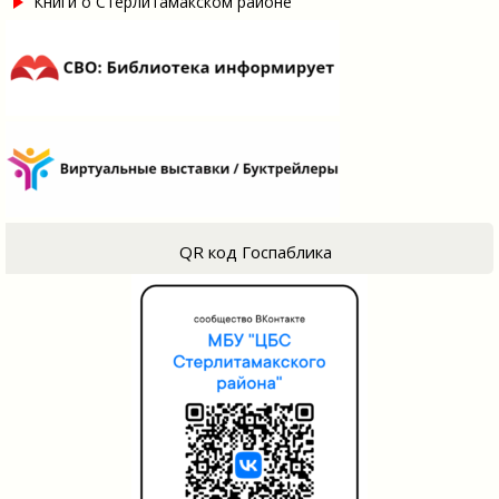
Книги о Стерлитамакском районе
QR код Госпаблика