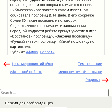
пословица и чем поговорка отличается от нее.
Библиотекарь расскажет о самом известном
собирателе пословиц В. И. Дале. В его сборнике
более 30 тысяч пословиц и поговорок.
С целью лучшего понимания и запоминания
народной мудрости ребята примут участие в игре
«Восстанови пословицу», «Закончи пословицу»,
«Лучший знаток пословиц», «Узнай пословицу по
картинкам».
Рубрики:
Афиша
,
Новости
Навигация
Цикл мероприятий «Эхо
Тематические
по
Афганской войны»
мероприятия «На страже
записям
Родины»
Search
for:
Версия для слабовидящих